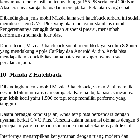
kemampuan menghasilkan tenaga hingga 155 PS serta torsi 200 Nm.
Akselerasinya sangat halus dan menciptakan kekuatan yang cepat.
Dibandingkan
jenis mobil Mazda lama
seri hatchback terbaru ini sudah
memiliki sistem GVC Plus yang akan mengatur stabilitas mobil.
Pengeremannya canggih dengan suspensi presisi, menambah
performanya semakin luar biasa.
Dari interior, Mazda 3 hatchback sudah memiliki layar sentuh 8.8 inci
yang mendukung Apple CarPlay dan Android Audio. Anda bisa
mendapatkan konektivitas tanpa batas yang super nyaman saat
perjalanan jauh.
10. Mazda 2 Hatchback
Dibandingkan
jenis mobil Mazda
3 hatchback, varian 2 ini memiliki
desain lebih minimalis dan compact. Karena itu, kapasitas mesinnya
pun lebih kecil yaitu 1.500 cc tapi tetap memiliki performa yang
tangguh.
Dalam berbagai kondisi jalan, Anda tetap bisa berkendara dengan
nyaman berkat GVC Plus. Tersedia dalam transmisi otomatis dengan 6
percepatan yang menghadirkan mode manual sekaligus paddle shift.
Interiornya menampilkan kenyamanan dengan ruang modern dan