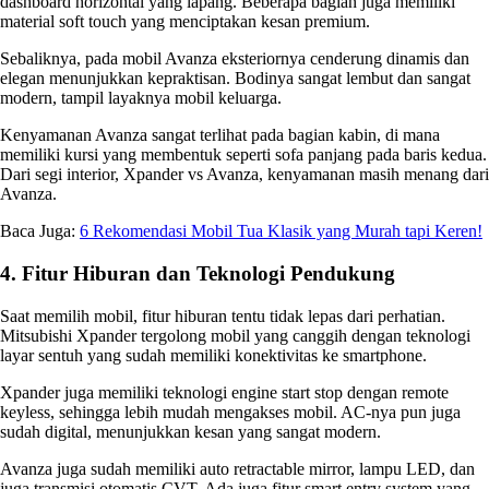
dashboard horizontal yang lapang. Beberapa bagian juga memiliki
material soft touch yang menciptakan kesan premium.
Sebaliknya, pada mobil Avanza eksteriornya cenderung dinamis dan
elegan menunjukkan kepraktisan. Bodinya sangat lembut dan sangat
modern, tampil layaknya mobil keluarga.
Kenyamanan Avanza sangat terlihat pada bagian kabin, di mana
memiliki kursi yang membentuk seperti sofa panjang pada baris kedua.
Dari segi interior,
Xpander vs Avanza,
kenyamanan masih menang dari
Avanza.
Baca Juga:
6 Rekomendasi Mobil Tua Klasik yang Murah tapi Keren!
4. Fitur Hiburan dan Teknologi Pendukung
Saat memilih mobil, fitur hiburan tentu tidak lepas dari perhatian.
Mitsubishi Xpander tergolong mobil yang canggih dengan teknologi
layar sentuh yang sudah memiliki konektivitas ke smartphone.
Xpander juga memiliki teknologi engine start stop dengan remote
keyless, sehingga lebih mudah mengakses mobil. AC-nya pun juga
sudah digital, menunjukkan kesan yang sangat modern.
Avanza juga sudah memiliki auto retractable mirror, lampu LED, dan
juga transmisi otomatis CVT. Ada juga fitur smart entry system yang