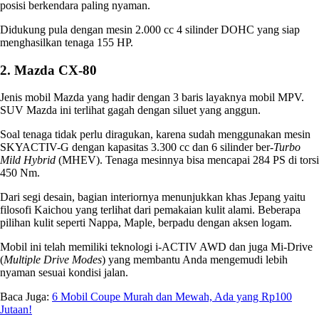
posisi berkendara paling nyaman.
Didukung pula dengan mesin 2.000 cc 4 silinder DOHC yang siap
menghasilkan tenaga 155 HP.
2. Mazda CX-80
Jenis mobil Mazda
yang hadir dengan 3 baris layaknya mobil MPV.
SUV Mazda ini terlihat gagah dengan siluet yang anggun.
Soal tenaga tidak perlu diragukan, karena sudah menggunakan mesin
SKYACTIV-G dengan kapasitas 3.300 cc dan 6 silinder ber-
Turbo
Mild Hybrid
(MHEV). Tenaga mesinnya bisa mencapai 284 PS di torsi
450 Nm.
Dari segi desain, bagian interiornya menunjukkan khas Jepang yaitu
filosofi Kaichou yang terlihat dari pemakaian kulit alami. Beberapa
pilihan kulit seperti Nappa, Maple, berpadu dengan aksen logam.
Mobil ini telah memiliki teknologi i-ACTIV AWD dan juga Mi-Drive
(
Multiple Drive Modes
) yang membantu Anda mengemudi lebih
nyaman sesuai kondisi jalan.
Baca Juga:
6 Mobil Coupe Murah dan Mewah, Ada yang Rp100
Jutaan!