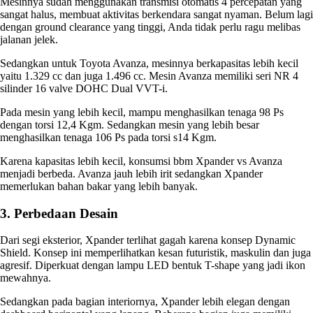
Mesinnya sudah menggunakan transmisi otomatis 4 percepatan yang
sangat halus, membuat aktivitas berkendara sangat nyaman. Belum lagi
dengan ground clearance yang tinggi, Anda tidak perlu ragu melibas
jalanan jelek.
Sedangkan untuk Toyota Avanza, mesinnya berkapasitas lebih kecil
yaitu 1.329 cc dan juga 1.496 cc. Mesin Avanza memiliki seri NR 4
silinder 16 valve DOHC Dual VVT-i.
Pada mesin yang lebih kecil, mampu menghasilkan tenaga 98 Ps
dengan torsi 12,4 Kgm. Sedangkan mesin yang lebih besar
menghasilkan tenaga 106 Ps pada torsi s14 Kgm.
Karena kapasitas lebih kecil,
konsumsi bbm Xpander vs Avanza
menjadi berbeda. Avanza jauh lebih irit sedangkan Xpander
memerlukan bahan bakar yang lebih banyak.
3. Perbedaan Desain
Dari segi eksterior, Xpander terlihat gagah karena konsep Dynamic
Shield. Konsep ini memperlihatkan kesan futuristik, maskulin dan juga
agresif. Diperkuat dengan lampu LED bentuk T-shape yang jadi ikon
mewahnya.
Sedangkan pada bagian interiornya, Xpander lebih elegan dengan