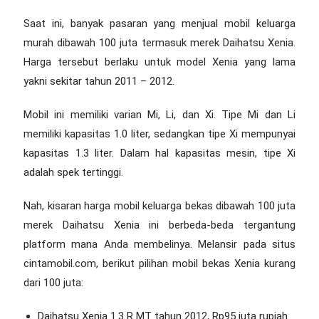
Saat ini, banyak pasaran yang menjual
mobil keluarga
murah dibawah 100 juta
termasuk merek Daihatsu Xenia.
Harga tersebut berlaku untuk model Xenia yang lama
yakni sekitar tahun 2011 – 2012.
Mobil ini memiliki varian Mi, Li, dan Xi. Tipe Mi dan Li
memiliki kapasitas 1.0 liter, sedangkan tipe Xi mempunyai
kapasitas 1.3 liter. Dalam hal kapasitas mesin, tipe Xi
adalah spek tertinggi.
Nah, kisaran
harga mobil keluarga bekas dibawah 100 juta
merek Daihatsu Xenia ini berbeda-beda tergantung
platform mana Anda membelinya. Melansir pada situs
cintamobil.com, berikut pilihan mobil bekas Xenia kurang
dari 100 juta:
Daihatsu Xenia 1.3 R MT tahun 2012, Rp95 juta rupiah.