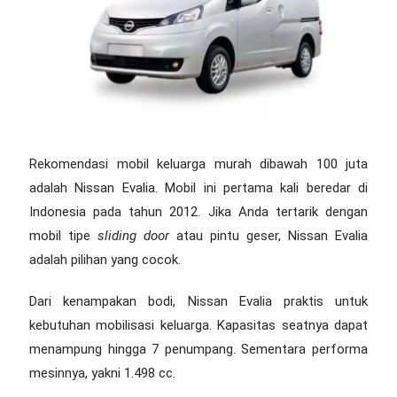
Rekomendasi
mobil keluarga murah dibawah 100 juta
adalah Nissan Evalia. Mobil ini pertama kali beredar di
Indonesia pada tahun 2012. Jika Anda tertarik dengan
mobil tipe
sliding door
atau pintu geser, Nissan Evalia
adalah pilihan yang cocok.
Dari kenampakan bodi, Nissan Evalia praktis untuk
kebutuhan mobilisasi keluarga. Kapasitas seatnya dapat
menampung hingga 7 penumpang. Sementara performa
mesinnya, yakni 1.498 cc.