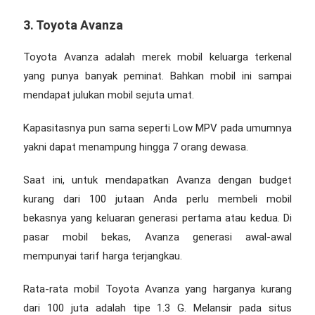
3. Toyota Avanza
Toyota Avanza adalah merek mobil keluarga terkenal
yang punya banyak peminat. Bahkan mobil ini sampai
mendapat julukan mobil sejuta umat.
Kapasitasnya pun sama seperti Low MPV pada umumnya
yakni dapat menampung hingga 7 orang dewasa.
Saat ini, untuk mendapatkan Avanza dengan budget
kurang dari 100 jutaan Anda perlu membeli mobil
bekasnya yang keluaran generasi pertama atau kedua. Di
pasar mobil bekas, Avanza generasi awal-awal
mempunyai tarif harga terjangkau.
Rata-rata mobil Toyota Avanza yang harganya kurang
dari 100 juta adalah tipe 1.3 G. Melansir pada situs