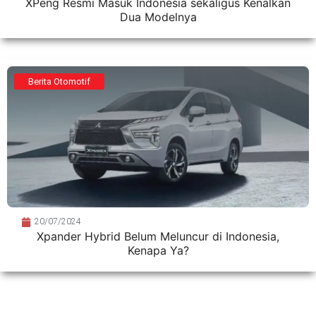
XPeng Resmi Masuk Indonesia sekaligus Kenalkan
Dua Modelnya
Berita Otomotif
20/07/2024
Xpander Hybrid Belum Meluncur di Indonesia,
Kenapa Ya?