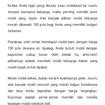
Ketika Anda ingin pergi liburan atau mobilisasi ke suatu
tempat bersama keluarga, maka penting memilih jenis
mobil yang tepat. Ada banyak pilihan
mobil keluarga
murah dibawah 100 juta
bagi Anda yang memiliki budget
terbatas.
Pasalnya, sulit untuk mendapat mobil baru dengan harga
100 juta dewasa ini. Apalagi, Anda butuh mobil dengan
kapasitas cukup besar. Oleh sebab itu, alternatif
pilihannya adalah membeli mobil keluarga bekas yang
masih layak untuk dipakai.
Meski mobil bekas, bukan berarti kualitasnya jelek. Justru
ada banyak mobil second yang masih bagus kondisinya
dan bisa Anda dapatkan dengan harga terjangkau.
Kuncinya adalah pintar-pintar memilih dan menilai
keadaan mobil sebelum beli.