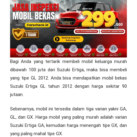
Bagi Anda yang tertarik membeli
mobil keluarga murah
dibawah 100 juta
dari Suzuki Ertiga, maka bisa membeli
yang tipe GL 2012. Anda bisa mendapatkan mobil bekas
Suzuki Ertiga GL tahun 2012 dengan harga sekitar 90
jutaan.
Sebenarnya, mobil ini tersedia dalam tiga varian yakni GA,
GL, dan GX. Harga mobil yang paling murah adalah varian
Suzuki Ertiga GA, kemudian harga menengah tipe GX, dan
yang paling mahal tipe GX.