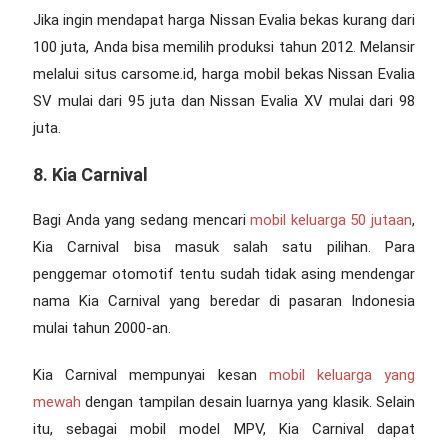
Jika ingin mendapat harga Nissan Evalia bekas kurang dari
100 juta, Anda bisa memilih produksi tahun 2012. Melansir
melalui situs carsome.id, harga mobil bekas Nissan Evalia
SV mulai dari 95 juta dan Nissan Evalia XV mulai dari 98
juta.
8. Kia Carnival
Bagi Anda yang sedang mencari
mobil keluarga 50 jutaan
,
Kia Carnival bisa masuk salah satu pilihan. Para
penggemar otomotif tentu sudah tidak asing mendengar
nama Kia Carnival yang beredar di pasaran Indonesia
mulai tahun 2000-an.
Kia Carnival mempunyai kesan
mobil keluarga yang
mewah
dengan tampilan desain luarnya yang klasik. Selain
itu, sebagai mobil model MPV, Kia Carnival dapat