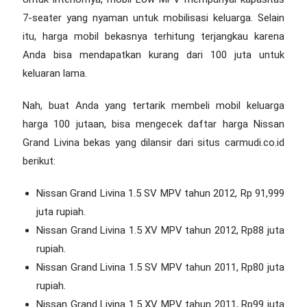
7-seater yang nyaman untuk mobilisasi keluarga. Selain
itu, harga mobil bekasnya terhitung terjangkau karena
Anda bisa mendapatkan kurang dari 100 juta untuk
keluaran lama.
Nah, buat Anda yang tertarik membeli
mobil keluarga
harga 100 jutaan
, bisa mengecek daftar harga Nissan
Grand Livina bekas yang dilansir dari situs carmudi.co.id
berikut:
Nissan Grand Livina 1.5 SV MPV tahun 2012, Rp 91,999
juta rupiah.
Nissan Grand Livina 1.5 XV MPV tahun 2012, Rp88 juta
rupiah.
Nissan Grand Livina 1.5 SV MPV tahun 2011, Rp80 juta
rupiah.
Nissan Grand Livina 1.5 XV MPV tahun 2011, Rp99 juta