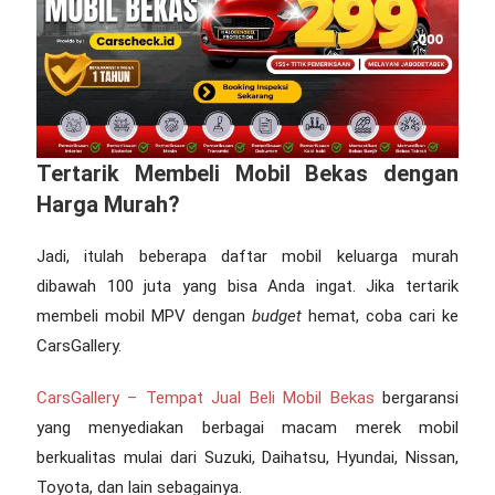
Tertarik Membeli Mobil Bekas dengan
Harga Murah?
Jadi, itulah beberapa daftar
mobil keluarga murah
dibawah 100 juta
yang bisa Anda ingat. Jika tertarik
membeli mobil MPV dengan
budget
hemat, coba cari ke
CarsGallery.
CarsGallery – Tempat Jual Beli Mobil Bekas
bergaransi
yang menyediakan berbagai macam merek mobil
berkualitas mulai dari Suzuki, Daihatsu, Hyundai, Nissan,
Toyota, dan lain sebagainya.