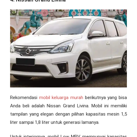
Rekomendasi
mobil keluarga murah
berikutnya yang bisa
Anda beli adalah Nissan Grand Livina. Mobil ini memiliki
tampilan yang elegan dengan pilihan kapasitas mesin 1,5
liter sampai 1,8 liter untuk generasi lamanya.
Untuk interiornya, mobil Low MPV mempunyai kapasitas