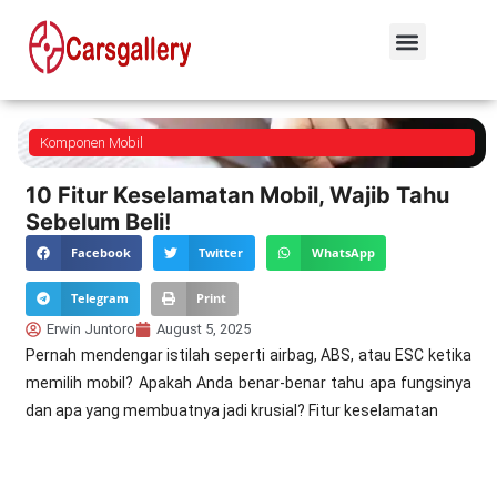
Komponen Mobil
10 Fitur Keselamatan Mobil, Wajib Tahu
Sebelum Beli!
Facebook
Twitter
WhatsApp
Telegram
Print
Erwin Juntoro
August 5, 2025
Pernah mendengar istilah seperti airbag, ABS, atau ESC ketika
memilih mobil? Apakah Anda benar-benar tahu apa fungsinya
dan apa yang membuatnya jadi krusial? Fitur keselamatan